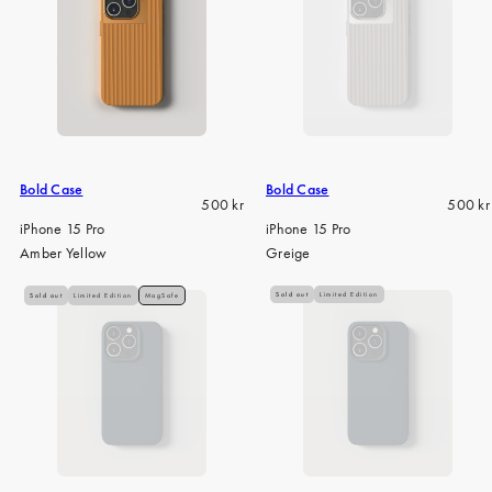
Bold Case
Bold Case
Regular
Regula
500 kr
500 kr
price
price
iPhone 15 Pro
iPhone 15 Pro
Amber Yellow
Greige
Sold out
Limited Edition
Sold out
Limited Edition
MagSafe