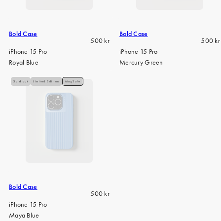
Bold Case
Bold Case
Regular
Regula
500 kr
500 kr
price
price
iPhone 15 Pro
iPhone 15 Pro
Royal Blue
Mercury Green
Sold out
Limited Edition
MagSafe
Bold Case
Regular
500 kr
price
iPhone 15 Pro
Maya Blue