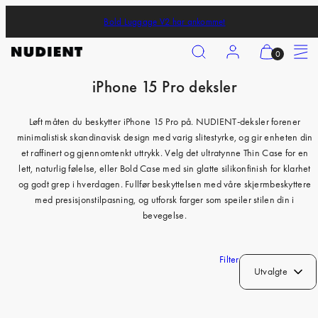
Skip
Bold Luggage V2 har ankommet
to
content
Search
Account
View
Menu
0
my
iPhone 15 Pro deksler
cart
iPhone 17 Pro
(0)
iPhone 17 Pro Max
Løft måten du beskytter iPhone 15 Pro på. NUDIENT-deksler forener
minimalistisk skandinavisk design med varig slitestyrke, og gir enheten din
iPhone 17
et raffinert og gjennomtenkt uttrykk. Velg det ultratynne Thin Case for en
iPhone Air
lett, naturlig følelse, eller Bold Case med sin glatte silikonfinish for klarhet
og godt grep i hverdagen. Fullfør beskyttelsen med våre skjermbeskyttere
iPhone 16 Pro
med presisjonstilpasning, og utforsk farger som speiler stilen din i
bevegelse.
iPhone 16 Pro Max
iPhone 16
Filter
iPhone 16 Plus
Utvalgte
iPhone 15 Pro