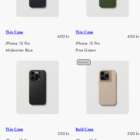
Thin Case
Thin Case
Regular
Regula
400 kr
400 kr
price
price
iPhone 15 Pro
iPhone 15 Pro
Midwinter Blue
Pine Green
MagSafe
Thin Case
Bold Case
Regular
Regula
350 kr
500 kr
price
price