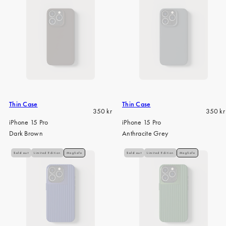
Thin Case
Thin Case
Regular
Regula
350 kr
350 kr
price
price
iPhone 15 Pro
iPhone 15 Pro
Dark Brown
Anthracite Grey
Sold out
Limited Edition
MagSafe
Sold out
Limited Edition
MagSafe