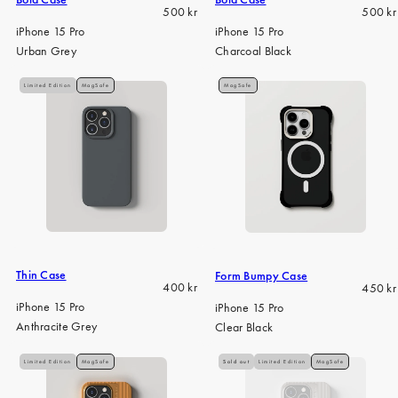
Regular
Regula
500 kr
500 kr
price
price
iPhone 15 Pro
iPhone 15 Pro
Urban Grey
Charcoal Black
Limited Edition
MagSafe
MagSafe
Thin Case
Form Bumpy Case
Regular
Regula
400 kr
450 kr
price
price
iPhone 15 Pro
iPhone 15 Pro
Anthracite Grey
Clear Black
Limited Edition
MagSafe
Sold out
Limited Edition
MagSafe