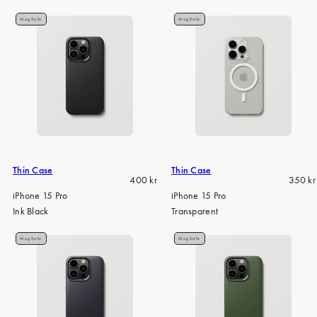
iPhone 15 Pro Max
MagSafe
MagSafe
iPhone 15
iPhone 14 Pro
iPhone 14
iPhone 13 Pro
iPhone 13
Alle telefonmodeller
Thin Case
Thin Case
Regular
Regula
400 kr
350 kr
price
price
iPhone 15 Pro
iPhone 15 Pro
Ink Black
Transparent
MagSafe
MagSafe