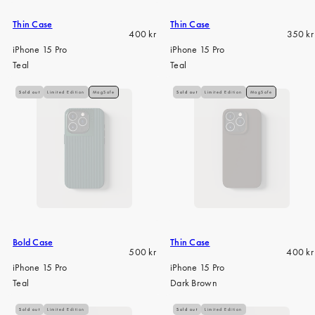
Thin Case
Thin Case
Regular
Regula
400 kr
350 kr
price
price
iPhone 15 Pro
iPhone 15 Pro
Teal
Teal
Sold out
Limited Edition
MagSafe
Sold out
Limited Edition
MagSafe
Bold Case
Thin Case
Regular
Regula
500 kr
400 kr
price
price
iPhone 15 Pro
iPhone 15 Pro
Teal
Dark Brown
Sold out
Limited Edition
Sold out
Limited Edition