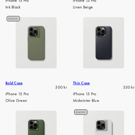
iPhone 15 Pro
iPhone 15 Pro
Ink Black
Linen Beige
MagSafe
Bold Case
Thin Case
Regular
Regula
500 kr
350 kr
price
price
iPhone 15 Pro
iPhone 15 Pro
Olive Green
Midwinter Blue
MagSafe