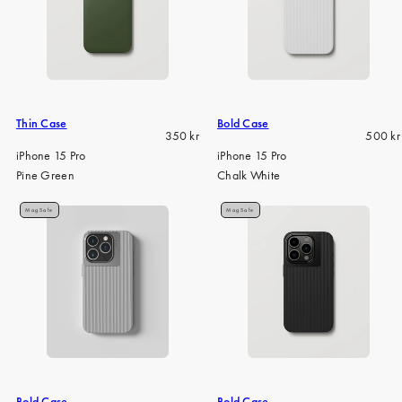
Bold Case
Thin Case
Regula
Regular
500 kr
350 kr
price
price
iPhone 15 Pro
iPhone 15 Pro
Chalk White
Pine Green
MagSafe
MagSafe
Bold Case
Bold Case