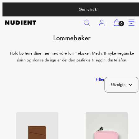
Skip
Bold Luggage V2 har ankommet
to
content
Search
Account
View
Menu
0
my
Lommebøker
cart
iPhone 17 Pro
(0)
iPhone 17 Pro Max
Hold kortene dine nær med våre lommebøker. Med sitt myke veganske
skinn og slanke design er det den perfekte tillegg til din telefon.
iPhone 17
iPhone Air
Filter
iPhone 16 Pro
Utvalgte
iPhone 16 Pro Max
iPhone 16
iPhone 16 Plus
iPhone 15 Pro