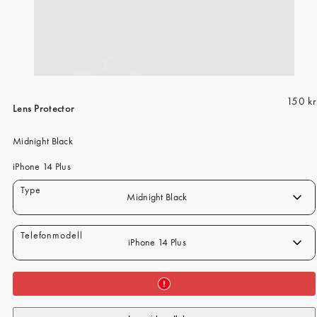
iPhone 15 Pro Max
iPhone 15
iPhone 14 Pro
iPhone 14
R
150 kr
iPhone 13 Pro
Lens Protector
e
iPhone 13
g
Midnight Black
u
Alle telefonmodeller
l
iPhone 14 Plus
a
Midnight Black
r
p
r
iPhone 14 Plus
i
c
e