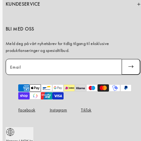
KUNDESERVICE
BLI MED OSS
Meld deg på vårt nyhetsbrev for tidlig tilgang til eksklusive
produktlanseringer og spesialtilbud.
Email
SUBSC
Payment
methods
Facebook
Instagram
TikTok