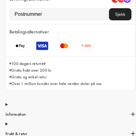
iPhone 15 Pro Max
iPhone 15
Sjekk
iPhone 14 Pro
Betalingsalternativer
iPhone 14
iPhone 13 Pro
iPhone 13
100 dagers returrett
Alle telefonmodeller
Gratis frakt over 200 kr
Gratis og enkel retur
Over 1 million kunder over hele verden stoler på oss
Information
Frakt & retur