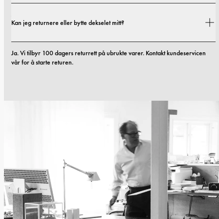
Ja. Alle mobildekslene våre inkluderer 1 års garanti. Hvis du opplever feil i 
Kan jeg returnere eller bytte dekselet mitt?
materialer eller utførelse innen de første 12 månedene, erstatter vi dekselet 
kostnadsfritt. Du kan lese mer i vilkårene våre. 
vilkår.
Ja. Vi tilbyr 100 dagers returrett på ubrukte varer. Kontakt kundeservicen 
vår for å starte returen.