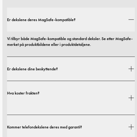
Er dekslene deres MagSafe-kompatible?
Vi tilbyr både MagSafe-kompatible og standard deksler. Se etter MagSafe-
merket på produktbildene eller i produktdetaljene.
Er dekslene dine beskyttende?
Ja. Dekslene våre er designet for både stil og beskyttelse, med alternativer 
Hva koster frakten?
som spenner fra slanke profiler til mer beskyttende utforminger.
Fraktkostnader og leveringstider avhenger av hvor du befinner deg. Du 
Kommer telefondekslene deres med garanti?
finner alle detaljer i vår 
fraktpolicy.