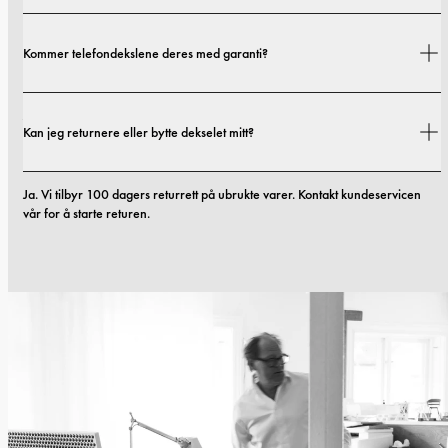
Fraktkostnader og leveringstider avhenger av hvor du befinner deg. Du 
Kommer telefondekslene deres med garanti?
finner alle detaljer i vår 
fraktpolicy.
Ja! Alle våre deksler kommer med en 1-års garanti. Hvis dekslet ditt har 
Kan jeg returnere eller bytte dekselet mitt?
noen material- eller produksjonsfeil innen de første 12 månedene etter 
kjøpet, erstatter vi det uten kostnad. Les mer i våre 
vilkår. 
Ja. Vi tilbyr 100 dagers returrett på ubrukte varer. Kontakt kundeservicen 
vår for å starte returen.