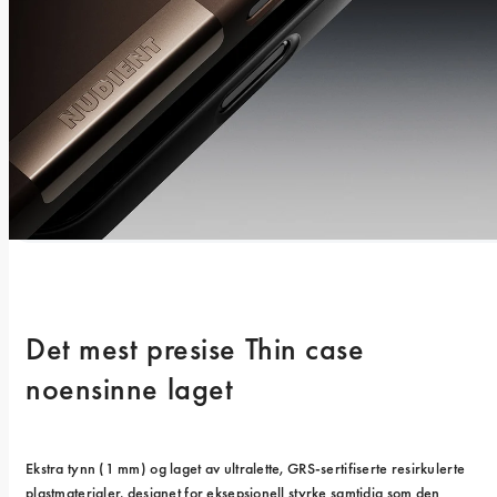
Det mest presise Thin case 
noensinne laget
Ekstra tynn (1 mm) og laget av ultralette, GRS-sertifiserte resirkulerte 
plastmaterialer, designet for eksepsjonell styrke samtidig som den 