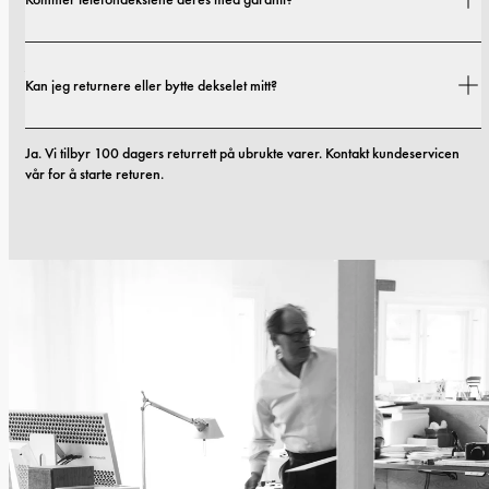
finner alle detaljer i vår 
fraktpolicy.
Ja. Alle mobildekslene våre inkluderer 1 års garanti. Hvis du opplever feil i 
Kan jeg returnere eller bytte dekselet mitt?
materialer eller utførelse innen de første 12 månedene, erstatter vi dekselet 
kostnadsfritt. Du kan lese mer i vilkårene våre. 
vilkår.
Ja. Vi tilbyr 100 dagers returrett på ubrukte varer. Kontakt kundeservicen 
vår for å starte returen.