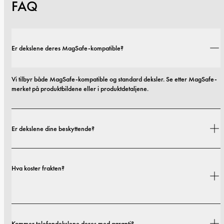
FAQ
Er dekslene deres MagSafe-kompatible?
Vi tilbyr både MagSafe-kompatible og standard deksler. Se etter MagSafe-
merket på produktbildene eller i produktdetaljene.
Er dekslene dine beskyttende?
Ja. Dekslene våre er designet for både stil og beskyttelse, med alternativer 
Hva koster frakten?
som spenner fra slanke profiler til mer beskyttende utforminger.
Fraktkostnader og leveringstider avhenger av hvor du befinner deg. Du 
Kommer telefondekslene deres med garanti?