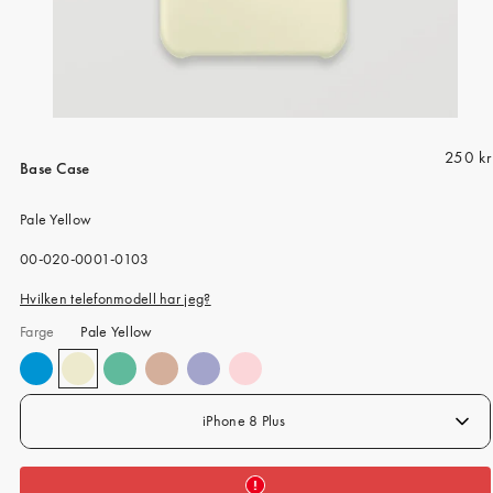
iPhone 15 Pro Max
iPhone 15
iPhone 14 Pro
iPhone 14
R
250 kr
iPhone 13 Pro
Base Case
e
iPhone 13
g
Pale Yellow
u
Alle telefonmodeller
l
SKU:
00-020-0001-0103
a
Hvilken telefonmodell har jeg?
r
Farge
Pale Yellow
p
r
i
c
iPhone 8 Plus
e