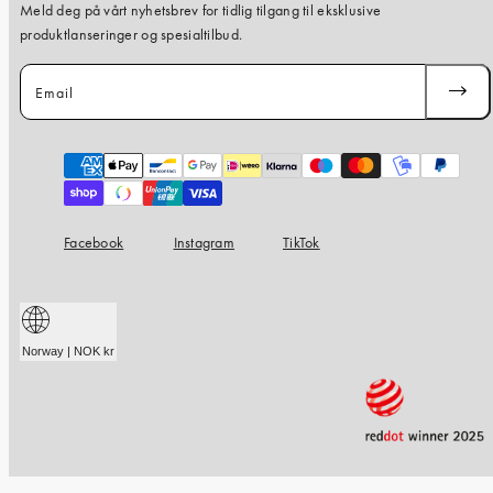
Meld deg på vårt nyhetsbrev for tidlig tilgang til eksklusive
produktlanseringer og spesialtilbud.
Email
SUBSC
Payment
methods
Facebook
Instagram
TikTok
Norway | NOK kr