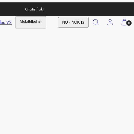
Gratis frakt
Search
Account
View
les V2
Mobiltilbehør
NO · NOK kr
0
my
cart
(0)