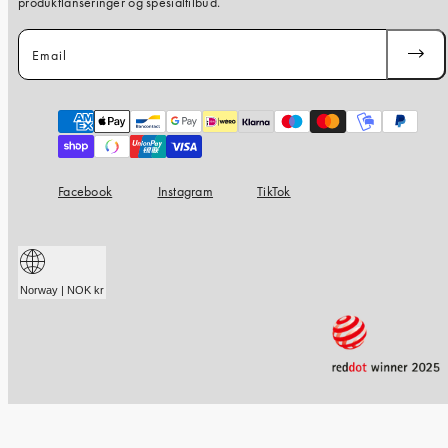
produktlanseringer og spesialtilbud.
Email
SUBSC
Payment
methods
Facebook
Instagram
TikTok
Norway | NOK kr