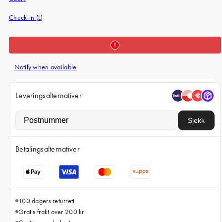
iPhone 15 Pro Max
Check-in (L)
iPhone 15
iPhone 14 Pro
iPhone 14
Notify when available
iPhone 13 Pro
iPhone 13
Leveringsalternativer
Alle telefonmodeller
Sjekk
Betalingsalternativer
100 dagers returrett
Gratis frakt over 200 kr