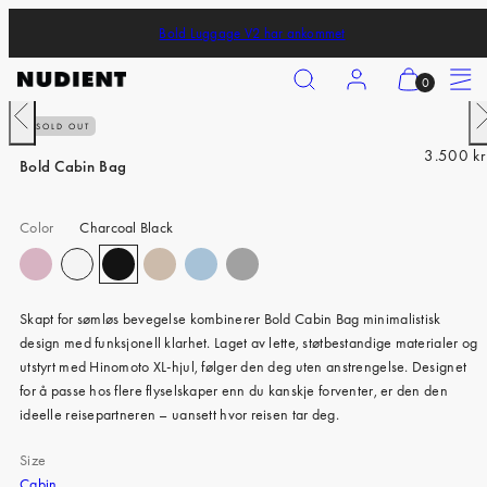
Skip
Bold Luggage V2 har ankommet
to
content
Search
Account
View
Menu
0
my
Previous
N
SOLD OUT
cart
iPhone 17 Pro
R
3.500 kr
(0)
Bold Cabin Bag
iPhone 17 Pro Max
e
g
iPhone 17
Color
Charcoal Black
u
iPhone Air
l
a
iPhone 16 Pro
r
Skapt for sømløs bevegelse kombinerer Bold Cabin Bag minimalistisk
p
iPhone 16 Pro Max
design med funksjonell klarhet. Laget av lette, støtbestandige materialer og
r
utstyrt med Hinomoto XL-hjul, følger den deg uten anstrengelse. Designet
iPhone 16
i
for å passe hos flere flyselskaper enn du kanskje forventer, er den den
c
iPhone 16 Plus
ideelle reisepartneren – uansett hvor reisen tar deg.
e
iPhone 15 Pro
Size
Cabin