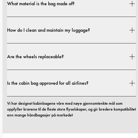
What material is the bag made of?
The outer casing is from 70% GRS-certified recycled materials and 30% 
German aerospace-graded materials. The interior lining is made from 
How do I clean and maintain my luggage?
100% recycled fabric.
Simply wipe the surface with a damp cloth and mild soap. Avoid using harsh 
cleaners or abrasive tools to keep your luggage looking fresh.
Are the wheels replaceable?
Ja. Hjulene på bagasjen vår er laget for å kunne byttes ut. Hvis du trenger 
nye, hjelper supportteamet vårt deg.
Is the cabin bag approved for all airlines?
Vi har designet kabinbagene våre med nøye gjennomtenkte mål som 
oppfyller kravene til de fleste store flyselskaper, og gir bredere kompatibilitet 
enn mange håndbagasjer på markedet