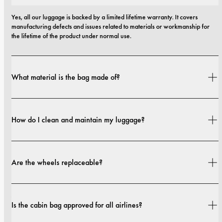
Yes, all our luggage is backed by a limited lifetime warranty. It covers 
manufacturing defects and issues related to materials or workmanship for 
the lifetime of the product under normal use.
What material is the bag made of?
The outer casing is from 70% GRS-certified recycled materials and 30% 
German aerospace-graded materials. The interior lining is made from 
How do I clean and maintain my luggage?
100% recycled fabric.
Simply wipe the surface with a damp cloth and mild soap. Avoid using harsh 
cleaners or abrasive tools to keep your luggage looking fresh.
Are the wheels replaceable?
Ja. Hjulene på bagasjen vår er laget for å kunne byttes ut. Hvis du trenger 
nye, hjelper supportteamet vårt deg.
Is the cabin bag approved for all airlines?