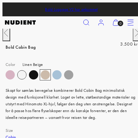
Skip
Bold Luggage V2 har ankommet
to
content
Search
Account
View
Menu
0
my
Previous
N
cart
iPhone 17 Pro
R
3.500 kr
(0)
Bold Cabin Bag
iPhone 17 Pro Max
e
g
iPhone 17
Color
Linen Beige
u
iPhone Air
l
a
iPhone 16 Pro
r
Skapt for sømløs bevegelse kombinerer Bold Cabin Bag minimalistisk
p
iPhone 16 Pro Max
design med funksjonell klarhet. Laget av lette, støtbestandige materialer og
r
utstyrt med Hinomoto XL-hjul, følger den deg uten anstrengelse. Designet
iPhone 16
i
for å passe hos flere flyselskaper enn du kanskje forventer, er den den
c
iPhone 16 Plus
ideelle reisepartneren – uansett hvor reisen tar deg.
e
iPhone 15 Pro
Size
Cabin