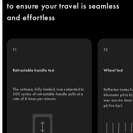
to ensure your travel is seamless 
and effortless
T1
T2
Retractable handle test
Wheel test
The suitcase, fully loaded, was subjected to 
Kofferten testes ful
500 cycles of retractable handle pulls at a 
kilometer på to h
rate of 8 times per minute.
mer enn tre timer 
på fire hjul.