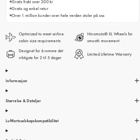
Gratis frakt over 200 kr
Gratis og enkel retur
Over 1 million kunder over hele verden stoler på oss
Optimized to meet airline
Hinomoto® XL Wheels for
cabin size requirements
smooth movement
Designet for å romme det
Limited Lifetime Warranty
viktigste for 2 til 5 dager
Informasjon
Størrelse & Detaljer
Luftfartsselskapskompatibilitet