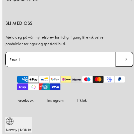
BLI MED OSS
Meld deg på vårt nyhetsbrev for tidlig tilgang til eksklusive
produktlanseringer og spesialtilbud.
Email
SUBSC
Payment
methods
Facebook
Instagram
TikTok
Norway | NOK kr