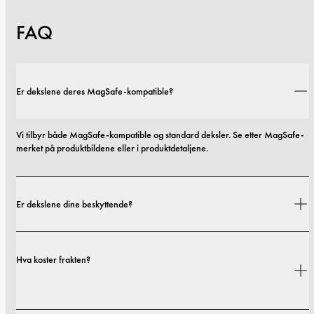
FAQ
Er dekslene deres MagSafe-kompatible?
Vi tilbyr både MagSafe-kompatible og standard deksler. Se etter MagSafe-
merket på produktbildene eller i produktdetaljene.
Er dekslene dine beskyttende?
Ja. Dekslene våre er designet for både stil og beskyttelse, med alternativer 
Hva koster frakten?
som spenner fra slanke profiler til mer beskyttende utforminger.