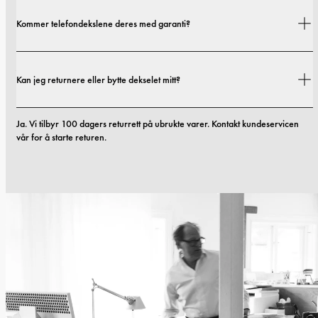
Fraktkostnader og leveringstider avhenger av hvor du befinner deg. Du 
Kommer telefondekslene deres med garanti?
finner alle detaljer i vår 
fraktpolicy.
Ja. Alle mobildekslene våre inkluderer 1 års garanti. Hvis du opplever feil i 
Kan jeg returnere eller bytte dekselet mitt?
materialer eller utførelse innen de første 12 månedene, erstatter vi dekselet 
kostnadsfritt. Du kan lese mer i vilkårene våre. 
vilkår.
Ja. Vi tilbyr 100 dagers returrett på ubrukte varer. Kontakt kundeservicen 
vår for å starte returen.