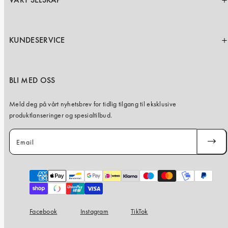
VÅRT SELSKAP
KUNDESERVICE
BLI MED OSS
Meld deg på vårt nyhetsbrev for tidlig tilgang til eksklusive
produktlanseringer og spesialtilbud.
Email
SUBSC
Payment
methods
Facebook
Instagram
TikTok