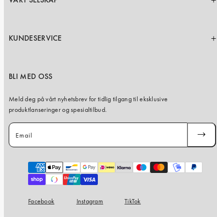
VÅRT SELSKAP
KUNDESERVICE
BLI MED OSS
Meld deg på vårt nyhetsbrev for tidlig tilgang til eksklusive
produktlanseringer og spesialtilbud.
Email
SUBSC
Payment
methods
Facebook
Instagram
TikTok