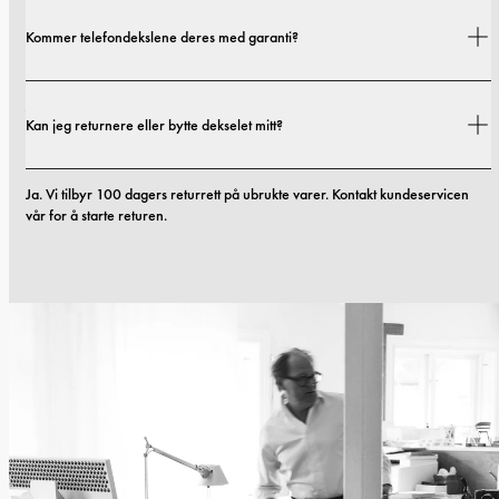
Fraktkostnader og leveringstider avhenger av hvor du befinner deg. Du 
Kommer telefondekslene deres med garanti?
finner alle detaljer i vår 
fraktpolicy.
Ja. Alle mobildekslene våre inkluderer 1 års garanti. Hvis du opplever feil i 
Kan jeg returnere eller bytte dekselet mitt?
materialer eller utførelse innen de første 12 månedene, erstatter vi dekselet 
kostnadsfritt. Du kan lese mer i vilkårene våre. 
vilkår.
Ja. Vi tilbyr 100 dagers returrett på ubrukte varer. Kontakt kundeservicen 
vår for å starte returen.