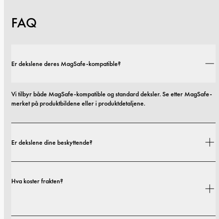
FAQ
Er dekslene deres MagSafe-kompatible?
Vi tilbyr både MagSafe-kompatible og standard deksler. Se etter MagSafe-
merket på produktbildene eller i produktdetaljene.
Er dekslene dine beskyttende?
Ja. Dekslene våre er designet for både stil og beskyttelse, med alternativer 
Hva koster frakten?
som spenner fra slanke profiler til mer beskyttende utforminger.