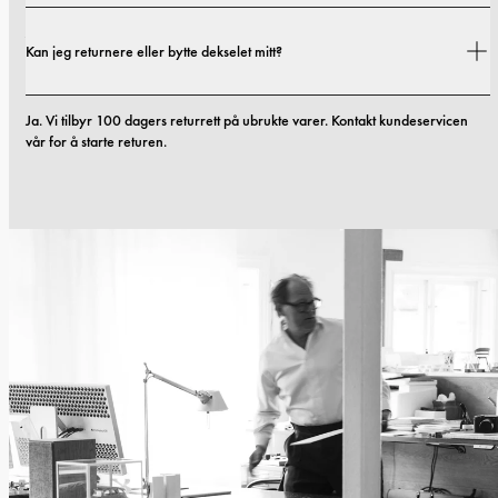
Ja. Alle mobildekslene våre inkluderer 1 års garanti. Hvis du opplever feil i 
Kan jeg returnere eller bytte dekselet mitt?
materialer eller utførelse innen de første 12 månedene, erstatter vi dekselet 
kostnadsfritt. Du kan lese mer i vilkårene våre. 
vilkår.
Ja. Vi tilbyr 100 dagers returrett på ubrukte varer. Kontakt kundeservicen 
vår for å starte returen.