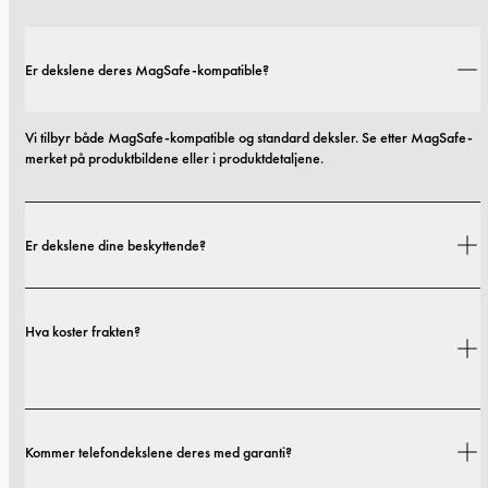
Er dekslene deres MagSafe-kompatible?
Vi tilbyr både MagSafe-kompatible og standard deksler. Se etter MagSafe-
merket på produktbildene eller i produktdetaljene.
Er dekslene dine beskyttende?
Ja. Dekslene våre er designet for både stil og beskyttelse, med alternativer 
Hva koster frakten?
som spenner fra slanke profiler til mer beskyttende utforminger.
Fraktkostnader og leveringstider avhenger av hvor du befinner deg. Du 
Kommer telefondekslene deres med garanti?
finner alle detaljer i vår 
fraktpolicy.