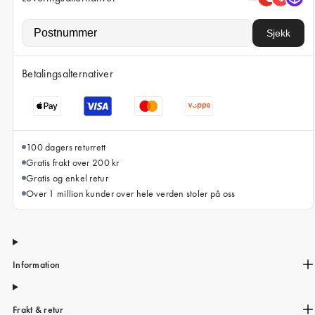
iPhone 15 Pro Max
iPhone 15
Sjekk
iPhone 14 Pro
Betalingsalternativer
iPhone 14
iPhone 13 Pro
iPhone 13
100 dagers returrett
Alle telefonmodeller
Gratis frakt over 200 kr
Gratis og enkel retur
Over 1 million kunder over hele verden stoler på oss
Information
Frakt & retur