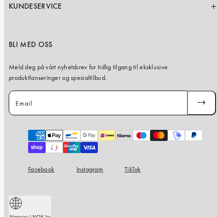
KUNDESERVICE
BLI MED OSS
Meld deg på vårt nyhetsbrev for tidlig tilgang til eksklusive
produktlanseringer og spesialtilbud.
Email
SUBSC
Payment
methods
Facebook
Instagram
TikTok