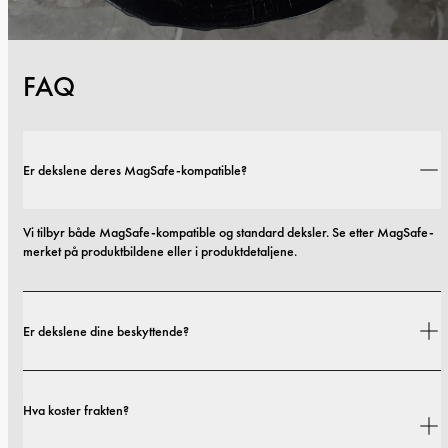
FAQ
Er dekslene deres MagSafe-kompatible?
Vi tilbyr både MagSafe-kompatible og standard deksler. Se etter MagSafe-
merket på produktbildene eller i produktdetaljene.
Er dekslene dine beskyttende?
Ja. Dekslene våre er designet for både stil og beskyttelse, med alternativer 
Hva koster frakten?
som spenner fra slanke profiler til mer beskyttende utforminger.