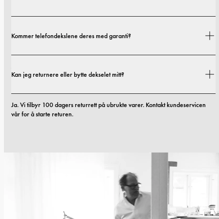
Fraktkostnader og leveringstider avhenger av hvor du befinner deg. Du 
Kommer telefondekslene deres med garanti?
finner alle detaljer i vår 
fraktpolicy.
Ja. Alle mobildekslene våre inkluderer 1 års garanti. Hvis du opplever feil i 
Kan jeg returnere eller bytte dekselet mitt?
materialer eller utførelse innen de første 12 månedene, erstatter vi dekselet 
kostnadsfritt. Du kan lese mer i vilkårene våre. 
vilkår.
Ja. Vi tilbyr 100 dagers returrett på ubrukte varer. Kontakt kundeservicen 
vår for å starte returen.