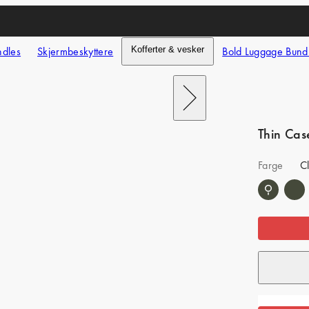
ndles
Skjermbeskyttere
Kofferter & vesker
Bold Luggage Bund
Next
Thin Cas
Farge
C