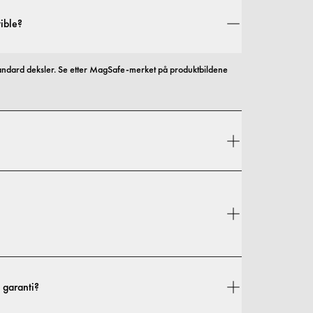
ible?
andard deksler. Se etter MagSafe-merket på produktbildene 
l og beskyttelse, med alternativer som spenner fra slanke 
Fraktkostnader og leveringstider avhenger av hvor du befinner deg. Du finner alle detaljer i vår 
 garanti?