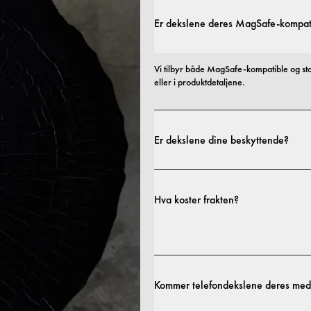
Er dekslene deres MagSafe-kompat
Vi tilbyr både MagSafe-kompatible og st
eller i produktdetaljene.
Er dekslene dine beskyttende?
Ja. Dekslene våre er designet for både sti
profiler til mer beskyttende utforminger.
Hva koster frakten?
fraktpolicy.
Kommer telefondekslene deres med