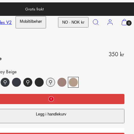
Gratis frakt
Search
Account
View
les V2
Mobiltilbehør
NO · NOK kr
0
my
cart
(0)
R
350 kr
e
e
lay Beige
g
u
l
a
r
Legg i handlekurv
p
r