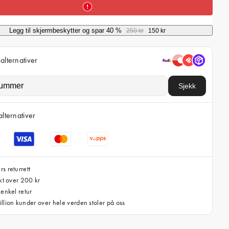
i
c
Legg til skjermbeskytter og spar 40 %
250 kr
150 kr
e
alternativer
Sjekk
alternativer
s returrett
akt over 200 kr
 enkel retur
llion kunder over hele verden stoler på oss