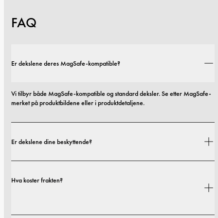
FAQ
Er dekslene deres MagSafe-kompatible?
Vi tilbyr både MagSafe-kompatible og standard deksler. Se etter MagSafe-
merket på produktbildene eller i produktdetaljene.
Er dekslene dine beskyttende?
Ja. Dekslene våre er designet for både stil og beskyttelse, med alternativer 
Hva koster frakten?
som spenner fra slanke profiler til mer beskyttende utforminger.