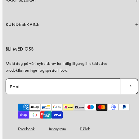
VÅRT SELSKAP
KUNDESERVICE
BLI MED OSS
Meld deg på vårt nyhetsbrev for tidlig tilgang til eksklusive
produktlanseringer og spesialtilbud.
Email
SUBSC
Payment
methods
Facebook
Instagram
TikTok