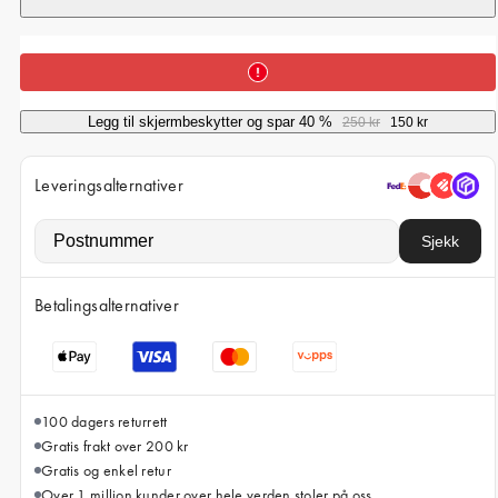
iPhone 15 Pro Max
iPhone 15
iPhone 14 Pro
iPhone 14
Legg til skjermbeskytter og spar 40 %
250 kr
150 kr
iPhone 13 Pro
Leveringsalternativer
iPhone 13
Sjekk
Alle telefonmodeller
Betalingsalternativer
100 dagers returrett
Gratis frakt over 200 kr
Gratis og enkel retur
Over 1 million kunder over hele verden stoler på oss