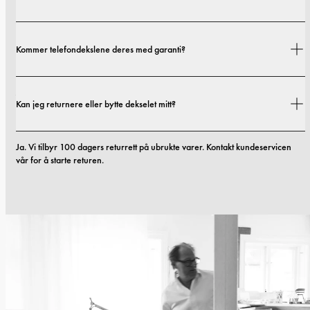
Fraktkostnader og leveringstider avhenger av hvor du befinner deg. Du 
Kommer telefondekslene deres med garanti?
finner alle detaljer i vår 
fraktpolicy.
Ja. Alle mobildekslene våre inkluderer 1 års garanti. Hvis du opplever feil i 
Kan jeg returnere eller bytte dekselet mitt?
materialer eller utførelse innen de første 12 månedene, erstatter vi dekselet 
kostnadsfritt. Du kan lese mer i vilkårene våre. 
vilkår.
Ja. Vi tilbyr 100 dagers returrett på ubrukte varer. Kontakt kundeservicen 
vår for å starte returen.