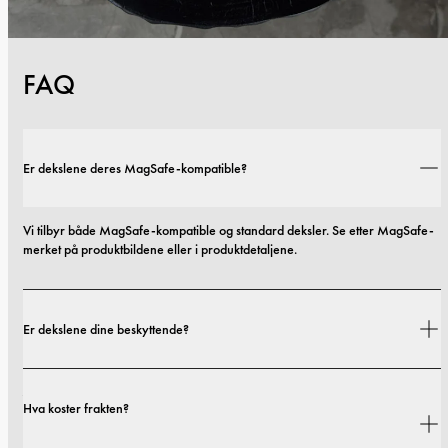
FAQ
Er dekslene deres MagSafe-kompatible?
Vi tilbyr både MagSafe-kompatible og standard deksler. Se etter MagSafe-
merket på produktbildene eller i produktdetaljene.
Er dekslene dine beskyttende?
Ja. Dekslene våre er designet for både stil og beskyttelse, med alternativer 
Hva koster frakten?
som spenner fra slanke profiler til mer beskyttende utforminger.