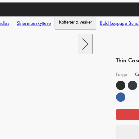
ndles
Skjermbeskyttere
Kofferter & vesker
Bold Luggage Bund
Next
Thin Cas
Farge
C