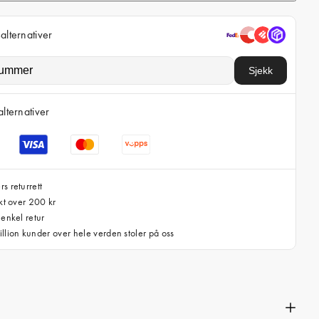
i
c
alternativer
e
Sjekk
alternativer
s returrett
akt over 200 kr
 enkel retur
llion kunder over hele verden stoler på oss
n