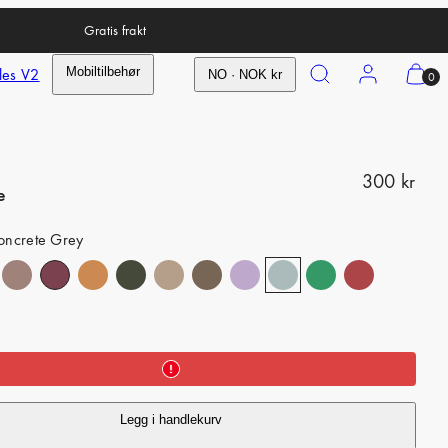
Gratis frakt
Search
Account
View
les V2
Mobiltilbehør
NO · NOK kr
0
my
cart
(0)
R
300 kr
e
e
oncrete Grey
g
u
l
a
r
p
Legg i handlekurv
r