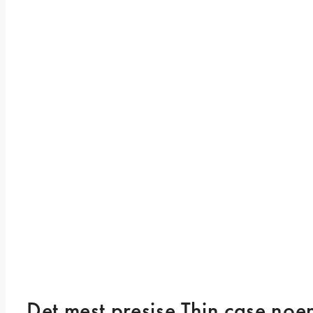
Det mest presise Thin case noe