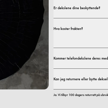
Er dekslene dine beskyttende?
Ja. Dekslene våre er designet for både sti
profiler til mer beskyttende utforminger.
Hva koster frakten?
fraktpolicy.
Kommer telefondekslene deres med
Ja. Alle mobildekslene våre inkluderer 1 år
innen de første 12 månedene, erstatter vi 
Kan jeg returnere eller bytte deksel
Ja. Vi tilbyr 100 dagers returrett på ubru