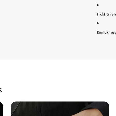
Frakt & ret
Kontakt os
k