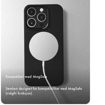
Kompatibel med MagSafe
Sømløst designet for kompatibilitet med MagSafe 
(valgfri funksjon).