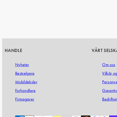
HANDLE
VÅRT SELSK
Nyheter
Om oss
Bestselgere
Vilkår o
Mobildeksler
Personv
Forhandlere
Garanti­v
Firmagaver
Bedrifts