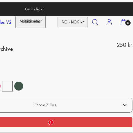
Gratis frakt
Search
Account
View
les V2
Mobiltilbehør
NO · NOK kr
0
my
cart
R
(0)
250 kr
rchive
e
g
u
l
a
r
iPhone 7 Plus
p
r
i