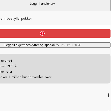
c
Legg i handlekurv
e
jermbeskytterpakker
Legg til skjermbeskytter og spar 40 %
250 kr
150 kr