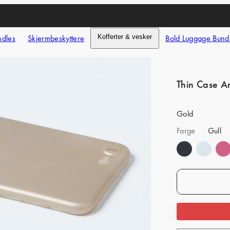
ndles
Skjermbeskyttere
Kofferter & vesker
Bold Luggage Bund
Thin Case A
Gold
Farge
Gull