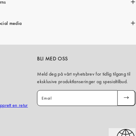
rns
ocial media
BLI MED OSS
Meld deg på vårt nyhetsbrev for tidlig tilgang til
eksklusive produktlanseringer og spesialtilbud.
Email
SUBSCR
opprett en retur