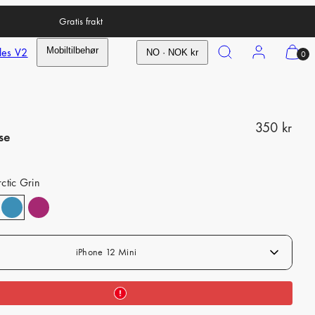
Gratis frakt
Search
Account
View
les V2
Mobiltilbehør
NO · NOK kr
0
my
cart
(0)
R
350 kr
se
e
g
ctic Grin
u
l
a
iPhone 12 Mini
r
p
r