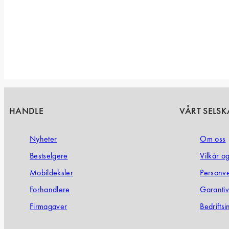
HANDLE
VÅRT SELSK
Nyheter
Om oss
Bestselgere
Vilkår o
Mobildeksler
Personv
Forhandlere
Garanti­v
Firmagaver
Bedrifts