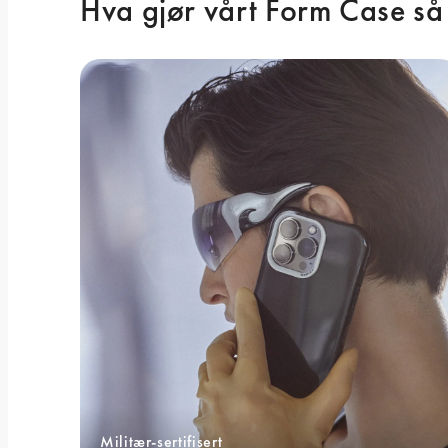
Hva gjør vårt Form Case så
Militær-sertifisert 