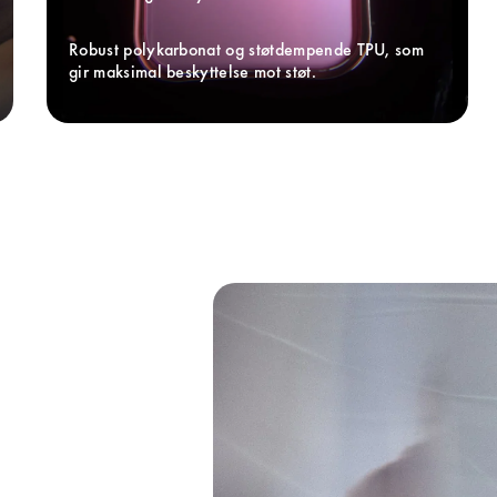
Robust polykarbonat og støtdempende TPU, som 
gir maksimal beskyttelse mot støt.