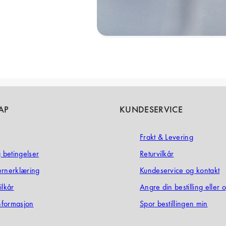
AP
KUNDESERVICE
Frakt & Levering
g betingelser
Returvilkår
ernerklæring
Kundeservice og kontakt
ilkår
Angre din bestilling eller 
informasjon
Spor bestillingen min