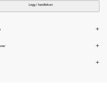
i
Legg i handlekurv
c
e
n
urer
s