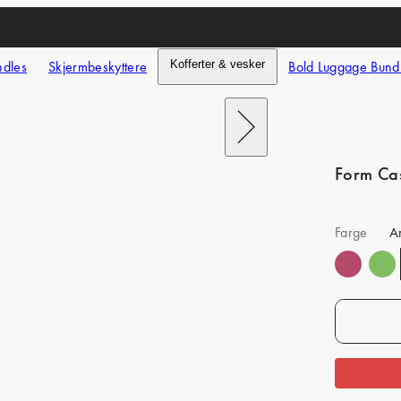
ndles
Skjermbeskyttere
Kofferter & vesker
Bold Luggage Bund
Next
Form Ca
Farge
Ar