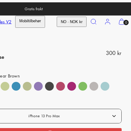
Gratis frakt
Search
Account
View
les V2
Mobiltilbehør
NO · NOK kr
0
my
cart
(0)
R
300 kr
se
e
g
lear Brown
u
l
a
r
p
iPhone 13 Pro Max
r