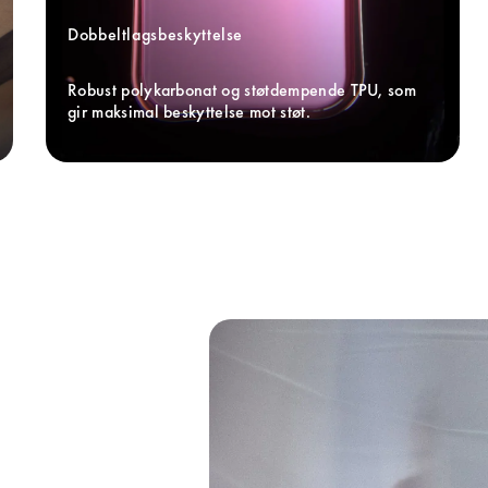
Dobbeltlagsbeskyttelse
Robust polykarbonat og støtdempende TPU, som 
gir maksimal beskyttelse mot støt.