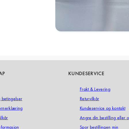
AP
KUNDESERVICE
Frakt & Levering
g betingelser
Returvilkår
ernerklæring
Kundeservice og kontakt
ilkår
Angre din bestilling eller 
informasjon
Spor bestillingen min