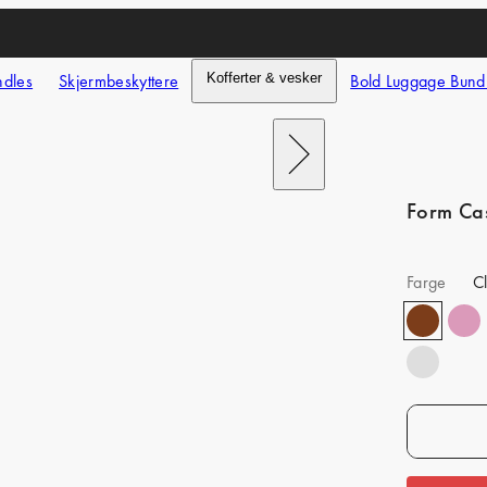
ndles
Skjermbeskyttere
Kofferter & vesker
Bold Luggage Bund
Next
Form Ca
Farge
C