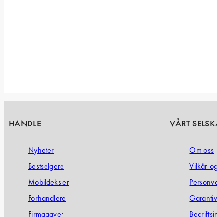
HANDLE
VÅRT SELSK
Nyheter
Om oss
Bestselgere
Vilkår o
Mobildeksler
Personv
Forhandlere
Garanti­v
Firmagaver
Bedrifts