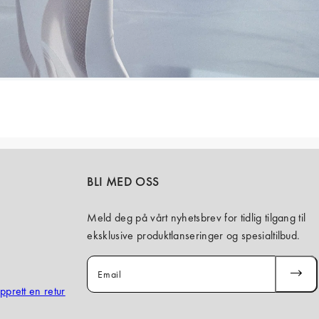
BLI MED OSS
Meld deg på vårt nyhetsbrev for tidlig tilgang til
eksklusive produktlanseringer og spesialtilbud.
Email
SUBSCR
opprett en retur