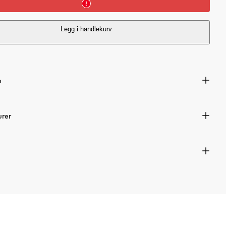
i
c
Legg i handlekurv
e
n
urer
s