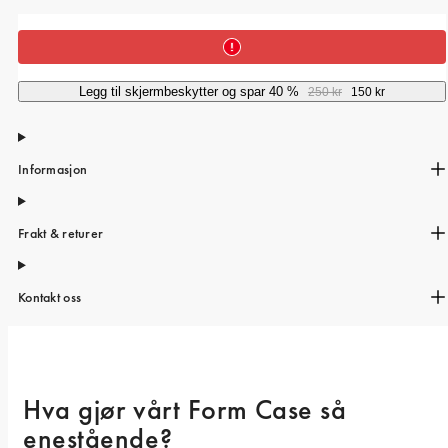
iPhone 15 Pro Max
iPhone 15
iPhone 14 Pro
Legg til skjermbeskytter og spar 40 %
250 kr
150 kr
iPhone 14
iPhone 13 Pro
Informasjon
iPhone 13
Alle telefonmodeller
Frakt & returer
Kontakt oss
Hva gjør vårt Form Case så 
enestående? 