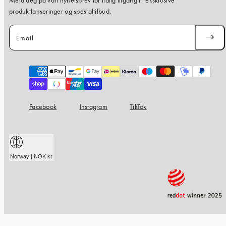
Meld deg på vårt nyhetsbrev for tidlig tilgang til eksklusive
produktlanseringer og spesialtilbud.
Email
SUBSC
Payment
methods
Facebook
Instagram
TikTok
Norway | NOK kr