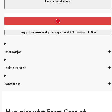
iPhone 15 Pro Max
Legg i handlekurv
iPhone 15
iPhone 14 Pro
iPhone 14
Legg til skjermbeskytter og spar 40 %
250 kr
150 kr
iPhone 13 Pro
iPhone 13
Informasjon
Alle telefonmodeller
Frakt & returer
Kontakt oss
Hva gjør vårt Form Case så 