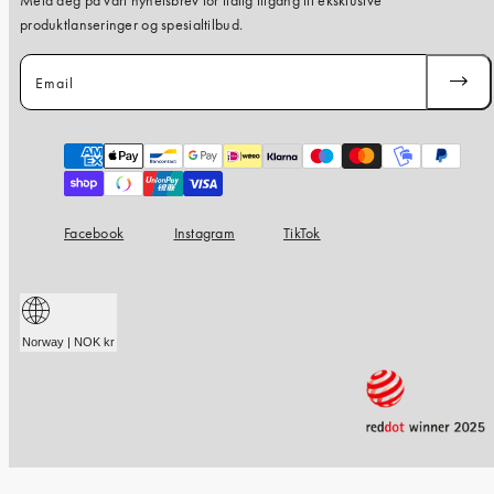
Meld deg på vårt nyhetsbrev for tidlig tilgang til eksklusive
produktlanseringer og spesialtilbud.
Email
SUBSC
Payment
methods
Facebook
Instagram
TikTok
Norway | NOK kr