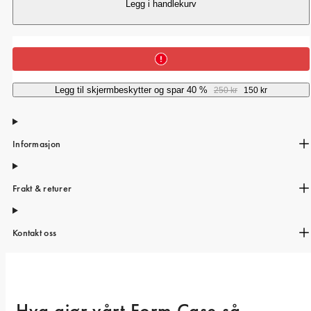
iPhone 15 Pro Max
Legg i handlekurv
iPhone 15
iPhone 14 Pro
iPhone 14
Legg til skjermbeskytter og spar 40 %
250 kr
150 kr
iPhone 13 Pro
iPhone 13
Informasjon
Alle telefonmodeller
Frakt & returer
Kontakt oss
Hva gjør vårt Form Case så 