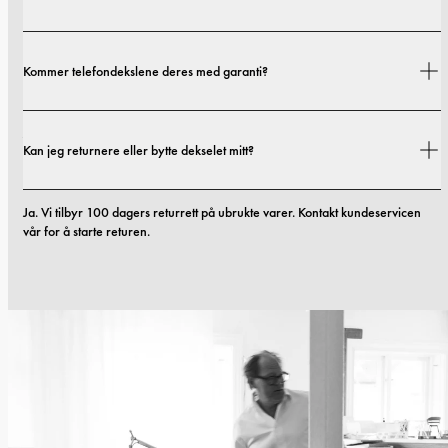
Fraktkostnader og leveringstider avhenger av hvor du befinner deg. Du 
Kommer telefondekslene deres med garanti?
finner alle detaljer i vår 
fraktpolicy.
Ja. Alle mobildekslene våre inkluderer 1 års garanti. Hvis du opplever feil i 
Kan jeg returnere eller bytte dekselet mitt?
materialer eller utførelse innen de første 12 månedene, erstatter vi dekselet 
kostnadsfritt. Du kan lese mer i vilkårene våre. 
vilkår.
Ja. Vi tilbyr 100 dagers returrett på ubrukte varer. Kontakt kundeservicen 
vår for å starte returen.