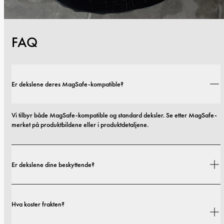
FAQ
Er dekslene deres MagSafe-kompatible?
Vi tilbyr både MagSafe-kompatible og standard deksler. Se etter MagSafe-
merket på produktbildene eller i produktdetaljene.
Er dekslene dine beskyttende?
Ja. Dekslene våre er designet for både stil og beskyttelse, med alternativer 
Hva koster frakten?
som spenner fra slanke profiler til mer beskyttende utforminger.