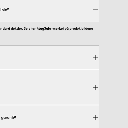
ible?
andard deksler. Se etter MagSafe-merket på produktbildene 
l og beskyttelse, med alternativer som spenner fra slanke 
Fraktkostnader og leveringstider avhenger av hvor du befinner deg. Du finner alle detaljer i vår 
 garanti?