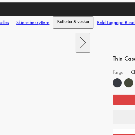
ndles
Skjermbeskyttere
Kofferter & vesker
Bold Luggage Bund
Next
Thin Cas
Farge
C