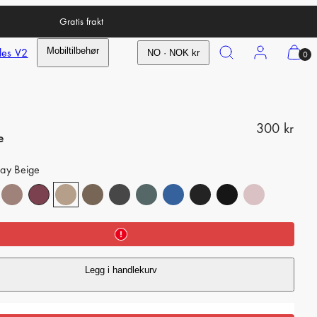
Gratis frakt
Search
Account
View
les V2
Mobiltilbehør
NO · NOK kr
0
my
cart
(0)
R
300 kr
e
e
lay Beige
g
u
l
a
r
Legg i handlekurv
p
r