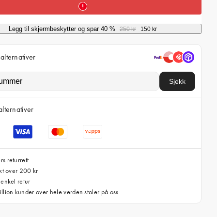
i
c
Legg til skjermbeskytter og spar 40 %
250 kr
150 kr
e
alternativer
Sjekk
alternativer
s returrett
akt over 200 kr
 enkel retur
llion kunder over hele verden stoler på oss