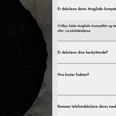
Er dekslene deres MagSafe-kompat
Vi tilbyr både MagSafe-kompatible og st
eller i produktdetaljene.
Er dekslene dine beskyttende?
Ja. Dekslene våre er designet for både sti
profiler til mer beskyttende utforminger.
Hva koster frakten?
fraktpolicy.
Kommer telefondekslene deres med