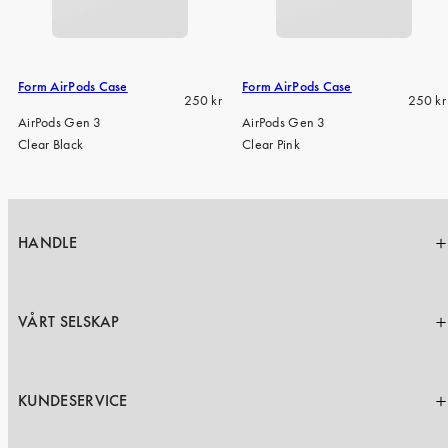
iPhone 15 Pro Max
iPhone 15
iPhone 14 Pro
Form AirPods Case
Form AirPods Case
Regular
Regula
250 kr
250 kr
iPhone 14
price
price
AirPods Gen 3
AirPods Gen 3
Clear Black
Clear Pink
iPhone 13 Pro
iPhone 13
Alle telefonmodeller
HANDLE
VÅRT SELSKAP
KUNDESERVICE