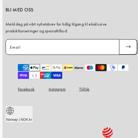
BLI MED OSS
Meld deg på vårt nyhetsbrev for tidlig tilgang til eksklusive
produktlanseringer og spesialtilbud.
Email
SUBSC
Payment
methods
Facebook
Instagram
TikTok
Norway | NOK kr