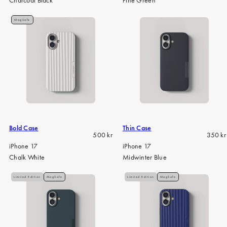
MagSafe
Bold Case
Thin Case
Regular
Regula
500 kr
350 kr
price
price
iPhone 17
iPhone 17
Chalk White
Midwinter Blue
Limited Edition
MagSafe
Limited Edition
MagSafe