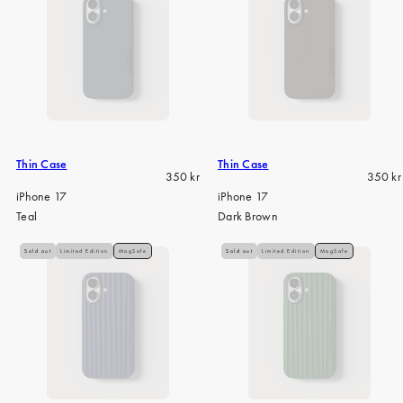
Thin Case
Thin Case
Regular
Regula
350 kr
350 kr
price
price
iPhone 17
iPhone 17
Teal
Dark Brown
Sold out
Limited Edition
MagSafe
Sold out
Limited Edition
MagSafe