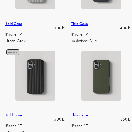
Bold Case
Thin Case
Regular
Regula
500 kr
400 kr
price
price
iPhone 17
iPhone 17
Urban Grey
Midwinter Blue
MagSafe
Bold Case
Thin Case
Regular
Regula
500 kr
350 kr
price
price
iPhone 17
iPhone 17
Charcoal Black
Pine Green