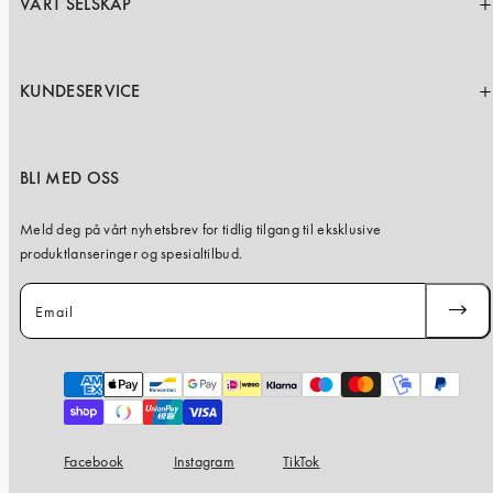
VÅRT SELSKAP
KUNDESERVICE
BLI MED OSS
Meld deg på vårt nyhetsbrev for tidlig tilgang til eksklusive
produktlanseringer og spesialtilbud.
Email
SUBSC
Payment
methods
Facebook
Instagram
TikTok