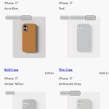
price
price
iPhone 17
iPhone 17
Aura Blue
Teal
Limited Edition
MagSafe
Sold out
Limited Edition
MagSafe
Bold Case
Thin Case
Regular
Regula
500 kr
400 kr
price
price
iPhone 17
iPhone 17
Amber Yellow
Anthracite Grey
Sold out
Sold out
MagSafe