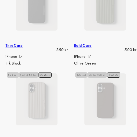
Thin Case
Bold Case
Regular
Regula
350 kr
500 kr
price
price
iPhone 17
iPhone 17
Ink Black
Olive Green
Sold out
Limited Edition
MagSafe
Sold out
Limited Edition
MagSafe