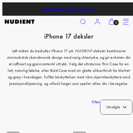
Skip
Bold Luggage V2 har ankommet
to
content
Search
Account
View
Menu
0
my
iPhone 17 deksler
cart
iPhone 17 Pro
(0)
iPhone 17 Pro Max
Løft måten du beskytter iPhone 17 på. NUDIENT-deksler kombinerer
minimalistisk skandinavisk design med varig slitestyrke, og gir enheten din
iPhone 17
et raffinert og gjennomtenkt uttrykk. Velg det ultratynne Thin Case for en
iPhone Air
lett, naturlig følelse, eller Bold Case med sin glatte silikonfinish for klarhet
og grep i hverdagen. Fullfør beskyttelsen med våre skjermbeskyttere med
iPhone 16 Pro
presisjonstilpasning, og utforsk farger som speiler stilen din i bevegelse.
iPhone 16 Pro Max
iPhone 16
Filter
Utvalgte
iPhone 16 Plus
iPhone 15 Pro