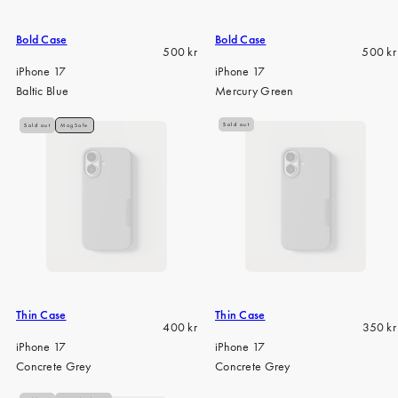
Bold Case
Bold Case
Regular
Regula
500 kr
500 kr
price
price
iPhone 17
iPhone 17
Baltic Blue
Mercury Green
Sold out
Sold out
MagSafe
Thin Case
Thin Case
Regular
Regula
400 kr
350 kr
price
price
iPhone 17
iPhone 17
Concrete Grey
Concrete Grey