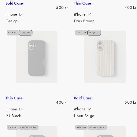
Bold Case
Thin Case
Regular
Regula
500 kr
400 kr
price
price
iPhone 17
iPhone 17
Greige
Dark Brown
Sold out
MagSafe
Sold out
MagSafe
Thin Case
Bold Case
Regular
Regula
400 kr
500 kr
price
price
iPhone 17
iPhone 17
Ink Black
Linen Beige
Sold out
Limited Edition
Sold out
Limited Edition