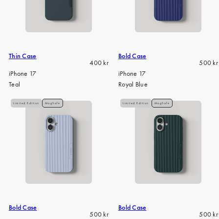
Thin Case
Bold Case
Regular
Regula
400 kr
500 kr
price
price
iPhone 17
iPhone 17
Teal
Royal Blue
Limited Edition
MagSafe
Limited Edition
MagSafe
Bold Case
Bold Case
Regular
Regula
500 kr
500 kr