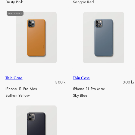
Dusty Pink
Sangria Red
Low in Stock
Thin Case
Thin Case
Regular
Regula
300 kr
300 kr
price
price
iPhone 11 Pro Max
iPhone 11 Pro Max
Saffron Yellow
Sky Blue