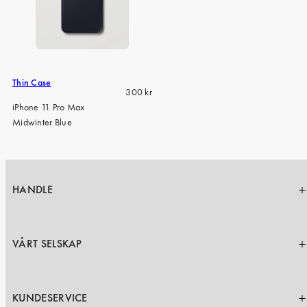
Thin Case
Regular
300 kr
price
iPhone 11 Pro Max
Midwinter Blue
HANDLE
VÅRT SELSKAP
KUNDESERVICE