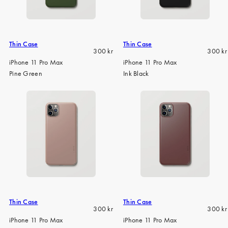
iPhone 15 Pro Max
iPhone 15
iPhone 14 Pro
Thin Case
Thin Case
Regular
Regula
300 kr
300 kr
iPhone 14
price
price
iPhone 11 Pro Max
iPhone 11 Pro Max
Pine Green
Ink Black
iPhone 13 Pro
iPhone 13
Alle telefonmodeller
Thin Case
Thin Case
Regular
Regula
300 kr
300 kr
price
price
iPhone 11 Pro Max
iPhone 11 Pro Max