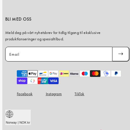
BLI MED OSS
Meld deg på vårt nyhetsbrev for tidlig tilgang til eksklusive
produktlanseringer og spesialtilbud.
Email
SUBSC
Payment
methods
Facebook
Instagram
TikTok
Norway | NOK kr