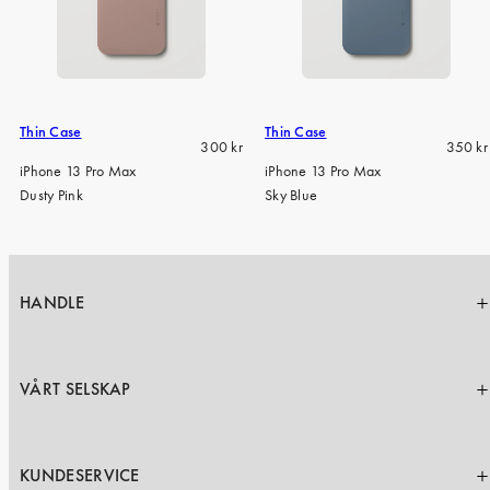
Thin Case
Thin Case
Regular
Regula
300 kr
350 kr
price
price
iPhone 13 Pro Max
iPhone 13 Pro Max
Dusty Pink
Sky Blue
HANDLE
VÅRT SELSKAP
KUNDESERVICE