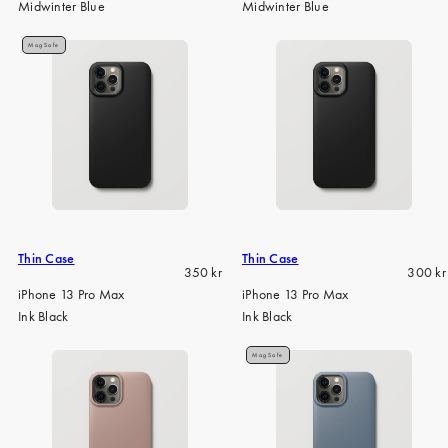
Midwinter Blue
Midwinter Blue
MagSafe
Thin Case
Thin Case
Regular
Regula
350 kr
300 kr
price
price
iPhone 13 Pro Max
iPhone 13 Pro Max
Ink Black
Ink Black
MagSafe