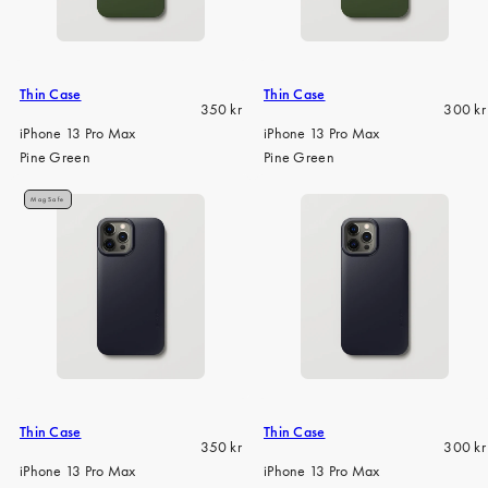
iPhone 15 Pro Max
iPhone 15
iPhone 14 Pro
Thin Case
Thin Case
Regular
Regula
350 kr
300 kr
iPhone 14
price
price
iPhone 13 Pro Max
iPhone 13 Pro Max
Pine Green
Pine Green
iPhone 13 Pro
iPhone 13
MagSafe
Alle telefonmodeller
Thin Case
Thin Case
Regular
Regula
350 kr
300 kr
price
price
iPhone 13 Pro Max
iPhone 13 Pro Max