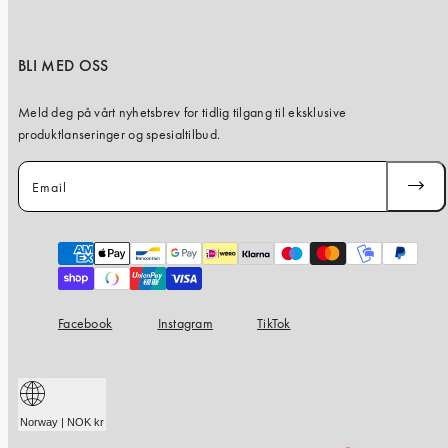
BLI MED OSS
Meld deg på vårt nyhetsbrev for tidlig tilgang til eksklusive
produktlanseringer og spesialtilbud.
Email
SUBSC
Payment
methods
Facebook
Instagram
TikTok
Norway | NOK kr