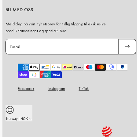
BLI MED OSS
Meld deg på vårt nyhetsbrev for tidlig tilgang til eksklusive
produktlanseringer og spesialtilbud.
Email
SUBSC
Payment
methods
Facebook
Instagram
TikTok
Norway | NOK kr