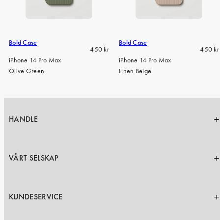
iPhone 15 Pro Max
iPhone 15
iPhone 14 Pro
Bold Case
Bold Case
Regular
Regula
450 kr
450 kr
iPhone 14
price
price
iPhone 14 Pro Max
iPhone 14 Pro Max
Olive Green
Linen Beige
iPhone 13 Pro
iPhone 13
Alle telefonmodeller
HANDLE
VÅRT SELSKAP
KUNDESERVICE