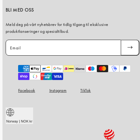
BLI MED OSS
Meld deg på vårt nyhetsbrev for tidlig tilgang til eksklusive
produktlanseringer og spesialtilbud.
Email
SUBSC
Payment
methods
Facebook
Instagram
TikTok
Norway | NOK kr