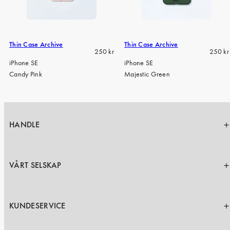
iPhone 15 Pro Max
iPhone 15
iPhone 14 Pro
Thin Case Archive
Thin Case Archive
Regular
Regula
250 kr
250 kr
iPhone 14
price
price
iPhone SE
iPhone SE
Candy Pink
Majestic Green
iPhone 13 Pro
iPhone 13
Alle telefonmodeller
HANDLE
VÅRT SELSKAP
KUNDESERVICE