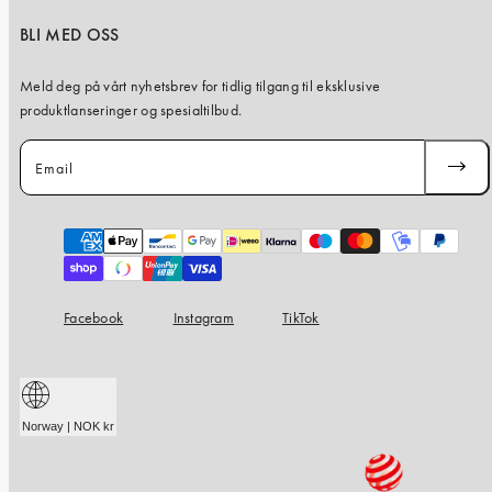
BLI MED OSS
Meld deg på vårt nyhetsbrev for tidlig tilgang til eksklusive
produktlanseringer og spesialtilbud.
Email
SUBSC
Payment
methods
Facebook
Instagram
TikTok
Norway | NOK kr