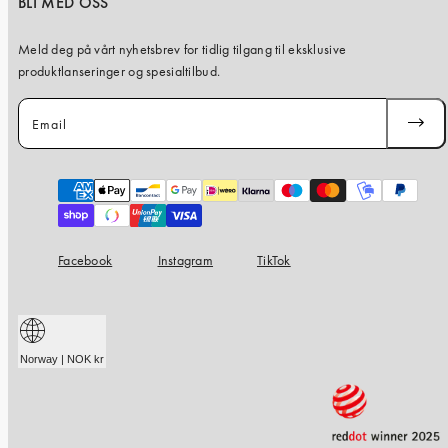
iPhone 15 Pro Max
BLI MED OSS
iPhone 15
Meld deg på vårt nyhetsbrev for tidlig tilgang til eksklusive
produktlanseringer og spesialtilbud.
iPhone 14 Pro
iPhone 14
Email
SUBSC
iPhone 13 Pro
iPhone 13
Payment
methods
Alle telefonmodeller
Facebook
Instagram
TikTok
Norway | NOK kr