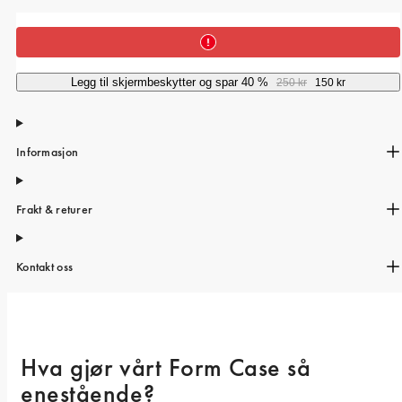
iPhone 15 Pro Max
iPhone 15
iPhone 14 Pro
Legg til skjermbeskytter og spar 40 %
250 kr
150 kr
iPhone 14
iPhone 13 Pro
Informasjon
iPhone 13
Alle telefonmodeller
Frakt & returer
Kontakt oss
Hva gjør vårt Form Case så 
enestående? 