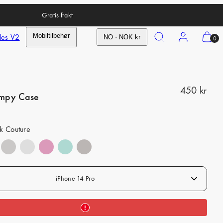
Gratis frakt
Search
Account
View
les V2
Mobiltilbehør
NO · NOK kr
0
my
cart
(0)
R
450 kr
mpy Case
e
g
nk Couture
u
l
a
iPhone 14 Pro
r
p
r