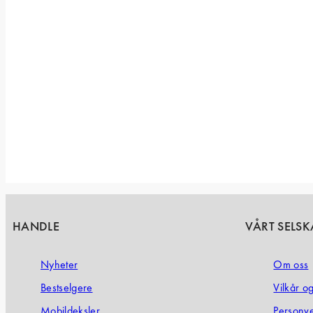
HANDLE
VÅRT SELSK
Nyheter
Om oss
Bestselgere
Vilkår o
Mobildeksler
Personv