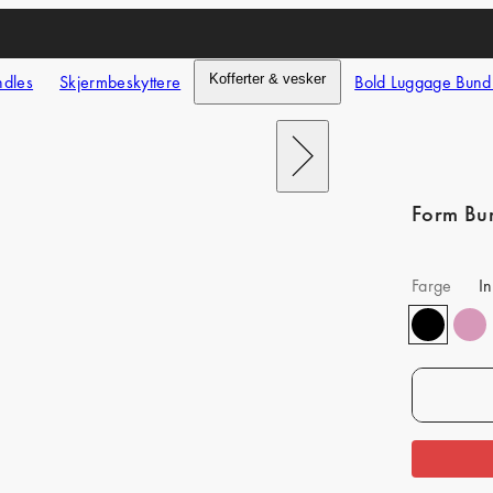
ndles
Skjermbeskyttere
Kofferter & vesker
Bold Luggage Bund
Next
Form Bu
Farge
I