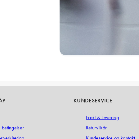
AP
KUNDESERVICE
Frakt & Levering
g betingelser
Returvilkår
ernerklæring
Kundeservice og kontakt