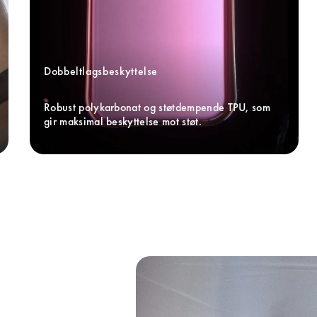
Dobbeltlagsbeskyttelse
Robust polykarbonat og støtdempende TPU, som 
gir maksimal beskyttelse mot støt.