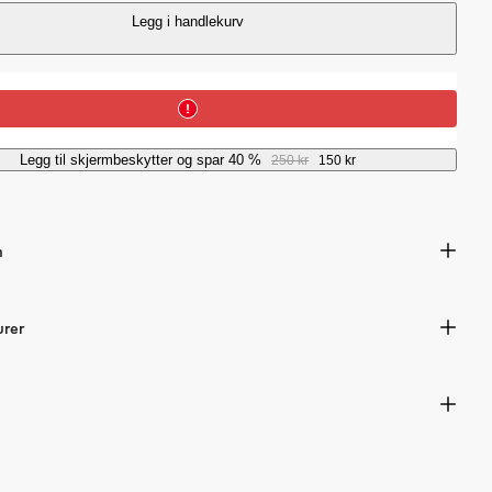
i
Legg i handlekurv
c
e
Legg til skjermbeskytter og spar 40 %
250 kr
150 kr
n
urer
s