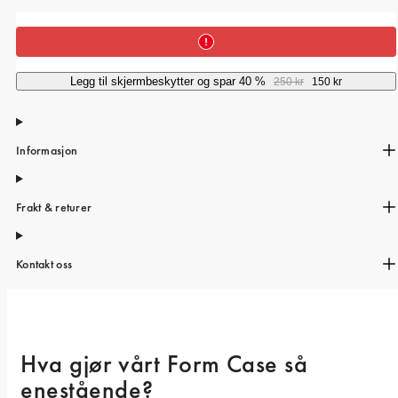
iPhone 15 Pro Max
iPhone 15
iPhone 14 Pro
Legg til skjermbeskytter og spar 40 %
250 kr
150 kr
iPhone 14
iPhone 13 Pro
Informasjon
iPhone 13
Alle telefonmodeller
Frakt & returer
Kontakt oss
Hva gjør vårt Form Case så 
enestående? 