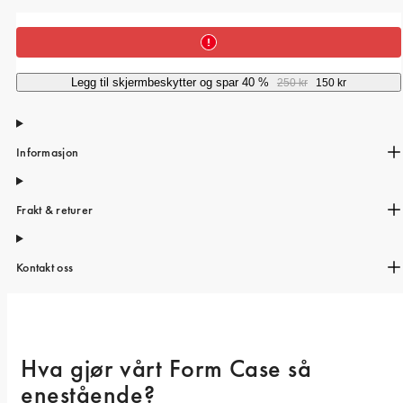
iPhone 15 Pro Max
iPhone 15
iPhone 14 Pro
Legg til skjermbeskytter og spar 40 %
250 kr
150 kr
iPhone 14
iPhone 13 Pro
Informasjon
iPhone 13
Alle telefonmodeller
Frakt & returer
Kontakt oss
Hva gjør vårt Form Case så 
enestående? 