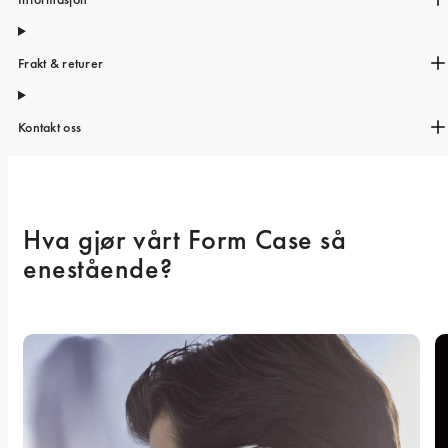
iPhone 15 Pro Max
iPhone 15
Frakt & returer
iPhone 14 Pro
iPhone 14
Kontakt oss
iPhone 13 Pro
iPhone 13
Alle telefonmodeller
Hva gjør vårt Form Case så 
enestående? 