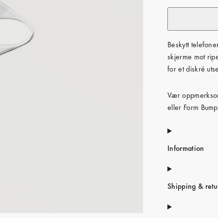
Beskytt telefon
skjerme mot rip
for et diskré ut
Vær oppmerksom
eller Form Bum
Information
Shipping & retu