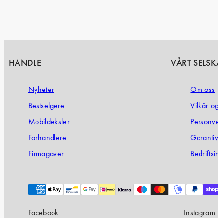
HANDLE
VÅRT SELSK
Nyheter
Om oss
Bestselgere
Vilkår o
Mobildeksler
Personv
Forhandlere
Garanti­v
Firmagaver
Bedrifts
Payment
methods
Facebook
Instagram