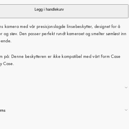
c
Legg i handlekurv
e
ens kamera med vår presisjonslagde linsebeskytter, designet for å
er og støv. Den passer perfekt rundt kameraet og smelter sømløst inn
seende.
 på: Denne beskytteren er ikke kompatibel med vårt Form Case
py Case.
rns