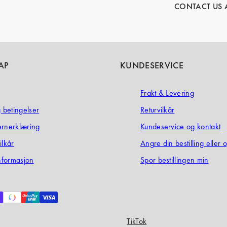
CONTACT US 
AP
KUNDESERVICE
Frakt & Levering
g betingelser
Returvilkår
ernerklæring
Kundeservice og kontakt
ilkår
Angre din bestilling eller 
informasjon
Spor bestillingen min
TikTok