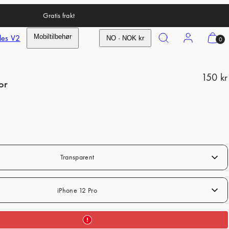
Gratis frakt
Search
Account
View
les V2
Mobiltilbehør
NO · NOK kr
0
my
cart
R
(0)
150 kr
or
e
g
u
l
a
Transparent
r
p
iPhone 12 Pro
r
i