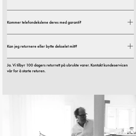
Fraktkostnader og leveringstider avhenger av hvor du befinner deg. Du 
Kommer telefondekslene deres med garanti?
finner alle detaljer i vår 
fraktpolicy.
Ja. Alle mobildekslene våre inkluderer 1 års garanti. Hvis du opplever feil i 
Kan jeg returnere eller bytte dekselet mitt?
materialer eller utførelse innen de første 12 månedene, erstatter vi dekselet 
kostnadsfritt. Du kan lese mer i vilkårene våre. 
vilkår.
Ja. Vi tilbyr 100 dagers returrett på ubrukte varer. Kontakt kundeservicen 
vår for å starte returen.