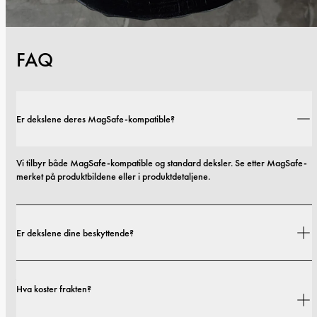
FAQ
Er dekslene deres MagSafe-kompatible?
Vi tilbyr både MagSafe-kompatible og standard deksler. Se etter MagSafe-
merket på produktbildene eller i produktdetaljene.
Er dekslene dine beskyttende?
Ja. Dekslene våre er designet for både stil og beskyttelse, med alternativer 
Hva koster frakten?
som spenner fra slanke profiler til mer beskyttende utforminger.