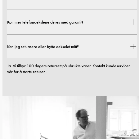
Fraktkostnader og leveringstider avhenger av hvor du befinner deg. Du 
Kommer telefondekslene deres med garanti?
finner alle detaljer i vår 
fraktpolicy.
Ja. Alle mobildekslene våre inkluderer 1 års garanti. Hvis du opplever feil i 
Kan jeg returnere eller bytte dekselet mitt?
materialer eller utførelse innen de første 12 månedene, erstatter vi dekselet 
kostnadsfritt. Du kan lese mer i vilkårene våre. 
vilkår.
Ja. Vi tilbyr 100 dagers returrett på ubrukte varer. Kontakt kundeservicen 
vår for å starte returen.