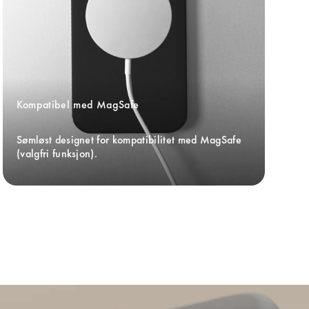
Kompatibel med MagSafe
Sømløst designet for kompatibilitet med MagSafe 
(valgfri funksjon).