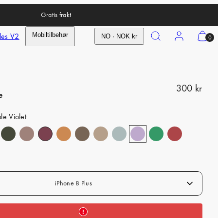
Gratis frakt
Search
Account
View
les V2
Mobiltilbehør
NO · NOK kr
0
my
cart
(0)
R
300 kr
e
e
le Violet
g
u
l
a
r
iPhone 8 Plus
p
r