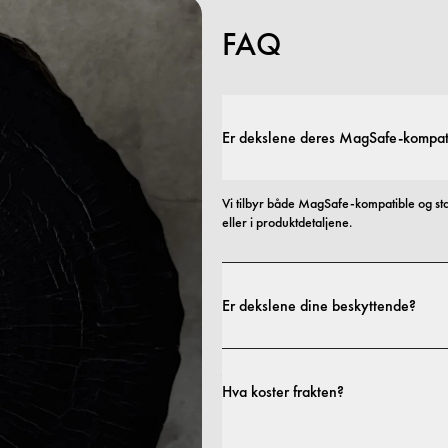
FAQ
Er dekslene deres MagSafe-kompat
Vi tilbyr både MagSafe-kompatible og st
eller i produktdetaljene.
Er dekslene dine beskyttende?
Ja. Dekslene våre er designet for både sti
profiler til mer beskyttende utforminger.
Hva koster frakten?