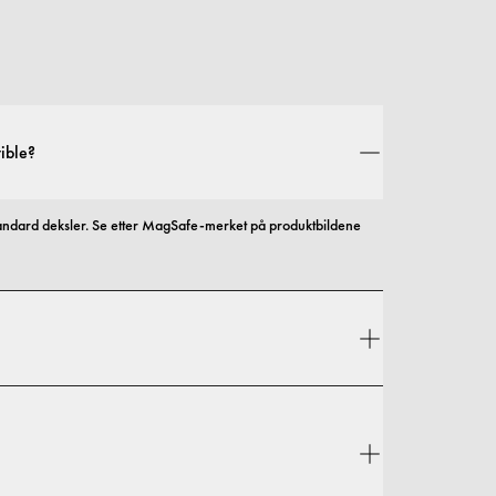
ible?
andard deksler. Se etter MagSafe-merket på produktbildene 
l og beskyttelse, med alternativer som spenner fra slanke 