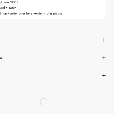
akt over 200 kr
 enkel retur
llion kunder over hele verden stoler på oss
n
ur
s