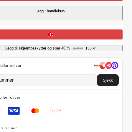
i
c
Legg i handlekurv
e
Legg til skjermbeskytter og spar 40 %
250 kr
150 kr
alternativer
Sjekk
alternativer
s returrett