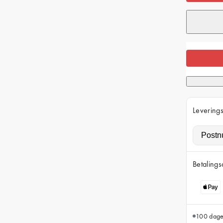
Leverings
Betalings
100 dager