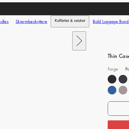
ndles
Skjermbeskyttere
Kofferter & vesker
Bold Luggage Bund
Next
Thin Cas
Farge
Pa