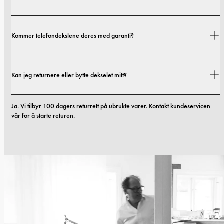
Fraktkostnader og leveringstider avhenger av hvor du befinner deg. Du 
Kommer telefondekslene deres med garanti?
finner alle detaljer i vår 
fraktpolicy.
Ja. Alle mobildekslene våre inkluderer 1 års garanti. Hvis du opplever feil i 
Kan jeg returnere eller bytte dekselet mitt?
materialer eller utførelse innen de første 12 månedene, erstatter vi dekselet 
kostnadsfritt. Du kan lese mer i vilkårene våre. 
vilkår.
Ja. Vi tilbyr 100 dagers returrett på ubrukte varer. Kontakt kundeservicen 
vår for å starte returen.