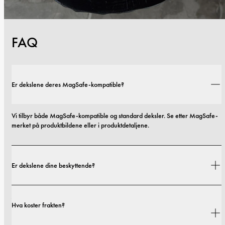
FAQ
Er dekslene deres MagSafe-kompatible?
Vi tilbyr både MagSafe-kompatible og standard deksler. Se etter MagSafe-
merket på produktbildene eller i produktdetaljene.
Er dekslene dine beskyttende?
Ja. Dekslene våre er designet for både stil og beskyttelse, med alternativer 
Hva koster frakten?
som spenner fra slanke profiler til mer beskyttende utforminger.