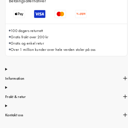
Betalingsalternativer
iPhone 15 Pro Max
iPhone 15
iPhone 14 Pro
100 dagers returrett
iPhone 14
Gratis frakt over 200 kr
iPhone 13 Pro
Gratis og enkel retur
Over 1 million kunder over hele verden stoler på oss
iPhone 13
Alle telefonmodeller
Information
Frakt & retur
Kontakt oss