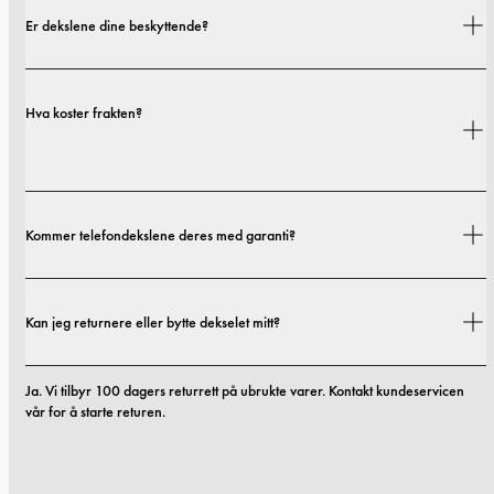
Er dekslene dine beskyttende?
Ja. Dekslene våre er designet for både stil og beskyttelse, med alternativer 
Hva koster frakten?
som spenner fra slanke profiler til mer beskyttende utforminger.
Fraktkostnader og leveringstider avhenger av hvor du befinner deg. Du 
Kommer telefondekslene deres med garanti?
finner alle detaljer i vår 
fraktpolicy.
Ja. Alle mobildekslene våre inkluderer 1 års garanti. Hvis du opplever feil i 
Kan jeg returnere eller bytte dekselet mitt?
materialer eller utførelse innen de første 12 månedene, erstatter vi dekselet 
kostnadsfritt. Du kan lese mer i vilkårene våre. 
vilkår.
Ja. Vi tilbyr 100 dagers returrett på ubrukte varer. Kontakt kundeservicen 
vår for å starte returen.