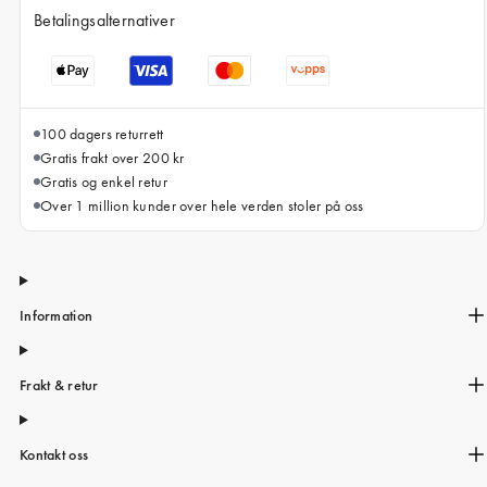
iPhone 15 Pro Max
Betalingsalternativer
iPhone 15
iPhone 14 Pro
iPhone 14
100 dagers returrett
Gratis frakt over 200 kr
iPhone 13 Pro
Gratis og enkel retur
iPhone 13
Over 1 million kunder over hele verden stoler på oss
Alle telefonmodeller
Information
Frakt & retur
Kontakt oss