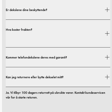
Er dekslene dine beskyttende?
Ja. Dekslene våre er designet for både stil og beskyttelse, med alternativer 
Hva koster frakten?
som spenner fra slanke profiler til mer beskyttende utforminger.
Fraktkostnader og leveringstider avhenger av hvor du befinner deg. Du 
Kommer telefondekslene deres med garanti?
finner alle detaljer i vår 
fraktpolicy.
Ja. Alle mobildekslene våre inkluderer 1 års garanti. Hvis du opplever feil i 
Kan jeg returnere eller bytte dekselet mitt?
materialer eller utførelse innen de første 12 månedene, erstatter vi dekselet 
kostnadsfritt. Du kan lese mer i vilkårene våre. 
vilkår.
Ja. Vi tilbyr 100 dagers returrett på ubrukte varer. Kontakt kundeservicen 
vår for å starte returen.