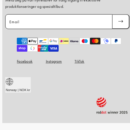
Meld deg på vårt nyhetsbrev for tidlig tilgang til eksklusive
produktlanseringer og spesialtilbud.
Email
SUBSC
Payment
methods
Facebook
Instagram
TikTok
Norway | NOK kr