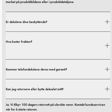
merket på produktbildene eller i produktdetaljene.
Er dekslene dine beskyttende?
Ja. Dekslene våre er designet for både stil og beskyttelse, med alternativer 
Hva koster frakten?
som spenner fra slanke profiler til mer beskyttende utforminger.
Fraktkostnader og leveringstider avhenger av hvor du befinner deg. Du 
Kommer telefondekslene deres med garanti?
finner alle detaljer i vår 
fraktpolicy.
Ja. Alle mobildekslene våre inkluderer 1 års garanti. Hvis du opplever feil i 
Kan jeg returnere eller bytte dekselet mitt?
materialer eller utførelse innen de første 12 månedene, erstatter vi dekselet 
kostnadsfritt. Du kan lese mer i vilkårene våre. 
vilkår.
Ja. Vi tilbyr 100 dagers returrett på ubrukte varer. Kontakt kundeservicen 
vår for å starte returen.