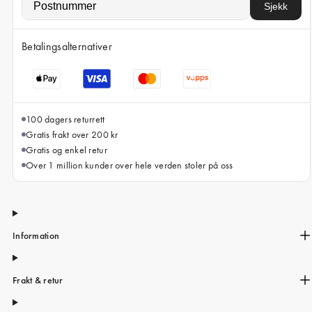
iPhone 15 Pro Max
Sjekk
iPhone 15
Betalingsalternativer
iPhone 14 Pro
iPhone 14
iPhone 13 Pro
100 dagers returrett
iPhone 13
Gratis frakt over 200 kr
Gratis og enkel retur
Alle telefonmodeller
Over 1 million kunder over hele verden stoler på oss
Information
Frakt & retur