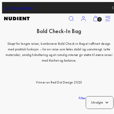
Skip
Bold Luggage V2 har ankommet
to
content
Search
Account
View
Menu
0
my
Bold Check-In Bag
cart
iPhone 17 Pro
(0)
iPhone 17 Pro Max
Skapt for lengre reiser, kombinerer Bold Check-in Bag et raffinert design
med praktisk funksjon – for en reise som føles stabil og uanstrengt. Lette
iPhone 17
materialer, smidig håndtering og et romslig interiør gir støtte til større reiser
iPhone Air
med klarhet og balanse.
iPhone 16 Pro
iPhone 16 Pro Max
Vinner av Red Dot Design 2025
iPhone 16
iPhone 16 Plus
Filter
Utvalgte
iPhone 15 Pro