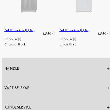
Bold Check-in (L) Bag
Bold Check-in (L) Bag
Regular
Regular
4.550 kr
4.550 kr
price
price
Check-in (L)
Check-in (L)
Charcoal Black
Urban Grey
HANDLE
VÅRT SELSKAP
KUNDESERVICE