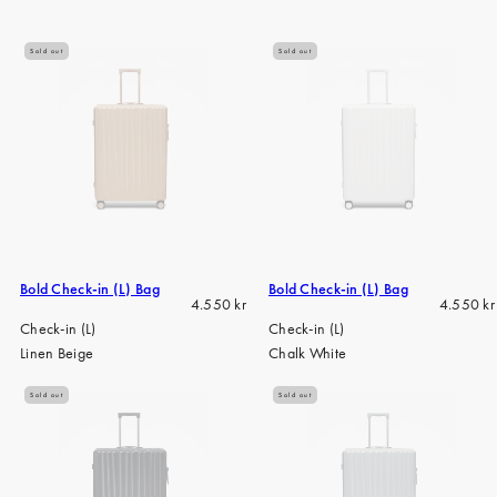
iPhone 15 Pro Max
iPhone 15
Sold out
Sold out
iPhone 14 Pro
iPhone 14
iPhone 13 Pro
iPhone 13
Alle telefonmodeller
Bold Check-in (L) Bag
Bold Check-in (L) Bag
Regular
Regular
4.550 kr
4.550 kr
price
price
Check-in (L)
Check-in (L)
Linen Beige
Chalk White
Sold out
Sold out