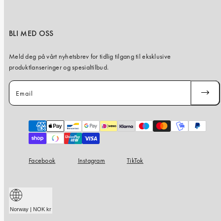
BLI MED OSS
Meld deg på vårt nyhetsbrev for tidlig tilgang til eksklusive
produktlanseringer og spesialtilbud.
Email
SUBSC
Payment
methods
Facebook
Instagram
TikTok
Norway | NOK kr