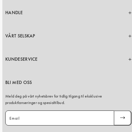
iPhone 15 Pro Max
iPhone 15
HANDLE
iPhone 14 Pro
iPhone 14
VÅRT SELSKAP
iPhone 13 Pro
iPhone 13
KUNDESERVICE
Alle telefonmodeller
BLI MED OSS
Meld deg på vårt nyhetsbrev for tidlig tilgang til eksklusive
produktlanseringer og spesialtilbud.
Email
SUBSC